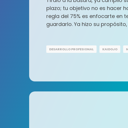
Tíralo a la basura, ya cumplió s
plazo; tu objetivo no es hacer 
regla del 75% es enfocarte en te
guardarlo. Ya hizo su propósito, 
DESARROLLO PROFESIONAL
KAIDOJO
N