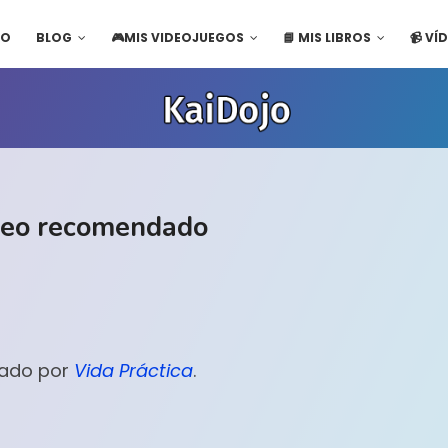
IO
BLOG
🎮MIS VIDEOJUEGOS
📘 MIS LIBROS
📹 VÍ
ídeo recomendado
icado por
Vida Práctica
.