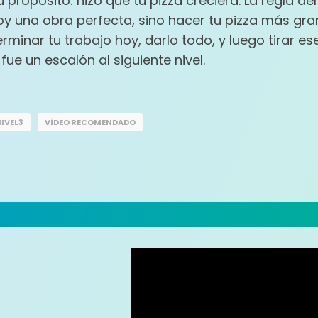
u propósito: hizo que tu pizza creciera. La regla d
hoy una obra perfecta, sino hacer tu pizza más gra
rminar tu trabajo hoy, darlo todo, y luego tirar es
fue un escalón al siguiente nivel.
IVEL3
VÍDEO RECOMENDADO