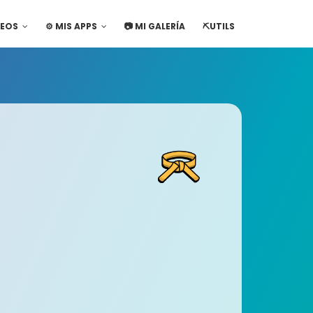
DEOS
⚙️ MIS APPS
📷 MI GALERÍA
⛏️UTILS